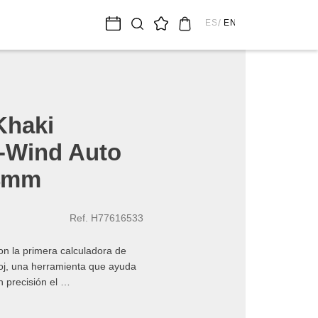
ESPAÑOL
ENGLISH
Khaki
X-Wind Auto
4mm
Ref. H77616533
on la primera calculadora de
loj, una herramienta que ayuda
on precisión el …