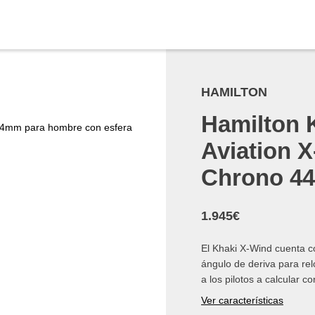
HAMILTON
Hamilton 
Aviation 
Chrono 4
1.945
€
El Khaki X-Wind cuenta c
ángulo de deriva para re
a los pilotos a calcular c
Ver características