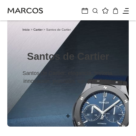
Inicio
>
Cartier
> Santos de Cartier
Santos de Cartier
Santos de Cartier: elegancia, historia,
innovación, precisión, lujo y carácter.
+